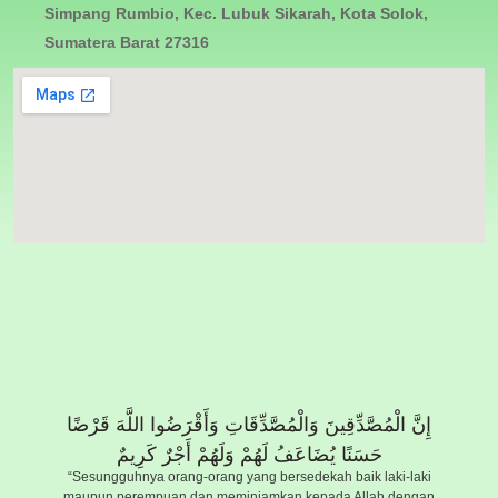
Simpang Rumbio, Kec. Lubuk Sikarah, Kota Solok,
Sumatera Barat 27316
إِنَّ الْمُصَّدِّقِينَ وَالْمُصَّدِّقَاتِ وَأَقْرَضُوا اللَّهَ قَرْضًا
حَسَنًا يُضَاعَفُ لَهُمْ وَلَهُمْ أَجْرٌ كَرِيمٌ
“Sesungguhnya orang-orang yang bersedekah baik laki-laki
maupun perempuan dan meminjamkan kepada Allah dengan